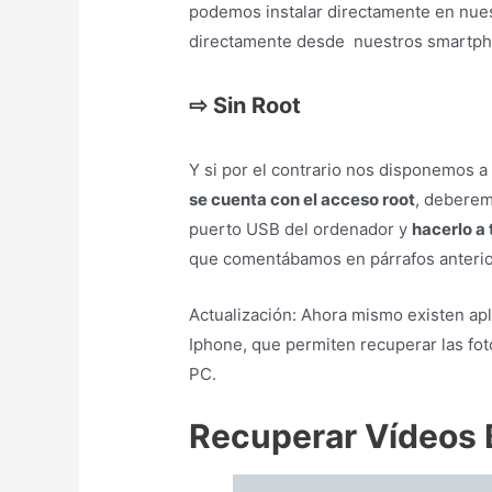
La recuperación de vídeos eliminados
suelen ser archivos muy pesados, por 
necesitaremos herramientas o programa
recuperar vídeos borrados o eliminado
Tanto si vas a intentar recuperar víde
hacerlo
desde un PC u ordenador pers
con un programa potente como puede
momento los que según nuestros lecto
hay que descartar tampoco a
Photore
Recuperar Datos e
Recuperar datos desde un disco duro
Que no nos asuste el hecho de que se 
Solo hay que tener en cuenta que se t