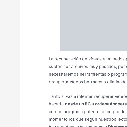
memoria. También dependerá del estado
momento de realizar la recuperación.
Podemos encontrarnos con diversas si
externo, un disco duro interno, que el
funcionamiento, o que simplemente se 
copia de seguridad de los datos que no
⇨
Externo
En el caso de que se trate de un disco
archivos borrados, lo mejor es hacerl
archivos recuperados en otro disco du
El procedimiento seria el mismo que c
mayor capacidad de este.