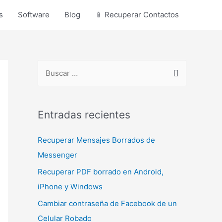
s
Software
Blog
📱 Recuperar Contactos
B
u
s
c
Entradas recientes
a
Recuperar Mensajes Borrados de
r
Messenger
p
o
Recuperar PDF borrado en Android,
r
iPhone y Windows
:
Cambiar contraseña de Facebook de un
Celular Robado