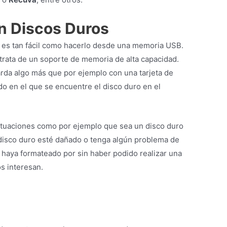
es interno del PC, lo mejor es realizar la
or como puede ser Hirens Boot, y con el cual
e no funcione el sistema operativo.
sté dicho disco duro.
uál es el problema principal del disco. Algunos
uperar con la técnica de la congelación.