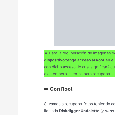
llamada
Diskdigger Undelette
(
y otra
podemos instalar directamente en nuest
directamente desde nuestros smartph
⇨
Sin Root
Y si por el contrario nos disponemos 
se cuenta con el acceso root
, deberem
puerto USB del ordenador y
hacerlo a
que comentábamos en párrafos anterio
Actualización: Ahora mismo existen ap
Iphone, que permiten recuperar las foto
PC.
Recuperar Vídeos 