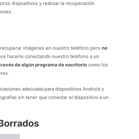
 puede ser algo más compleja ya que normalmente
encima de los 600 Megabytes, y por tanto,
s específicos con los que poder trabajar para
s.
os
desde un teléfono móvil
como si vas a
onal
, nuestra recomendación es hacerlo siempre
 ser
Wondershare Data Recovery
. Estos son de
res les han dado mejores resultados, aunque no
c
o
Recuva
, entre otros.
n Discos Duros
, es tan fácil como hacerlo desde una memoria USB.
trata de un soporte de memoria de alta capacidad.
arda algo más que por ejemplo con una tarjeta de