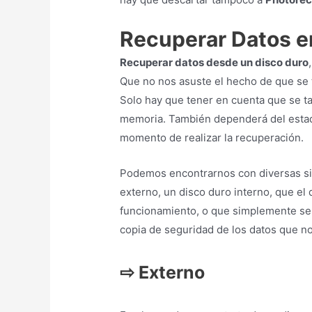
⇨
Interno
Si el disco duro que vamos a recuperar 
recuperación a través de un recuperad
podremos acceder a los archivos aunqu
Todo dependerá del estado en el que e
⇨
Dañado
Aquí habrá que asegurarse primero de c
discos duros dañados se han podido rec
⇨
Formateado