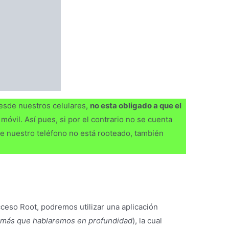
s más que hablaremos en profundidad
), la cual
ros dispositivos y realizar la recuperación
ones.
a recuperar imágenes en nuestro teléfono pero
no
os hacerlo conectando nuestro teléfono a un
 través de algún programa de escritorio
como los
res.
licaciones adecuada para dispositivos Android y
grafias sin tener que conectar el dispositivo a un
Borrados