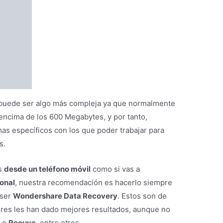
 en el que se encuentre el disco duro en el
tuaciones como por ejemplo que sea un disco duro
 disco duro esté dañado o tenga algún problema de
haya formateado por sin haber podido realizar una
s interesan.
 duro externo en el que vas a proceder a recuperar
o directamente mediante un cable USB y guardar los
ro que no sea el recuperado.
on un pendrive solo que teniendo en cuenta la