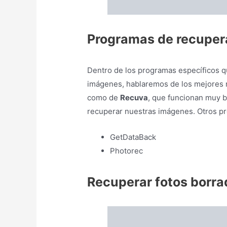
GetDataBack
Photorec
Recuperar fotos borrad
🔥 Para la recuperación de imágenes d
dispositivo tenga acceso al Root
en el
con dicho acceso, lo cual significará 
existen herramientas para recuperar.
⇨
Con Root
Si vamos a recuperar fotos teniendo ac