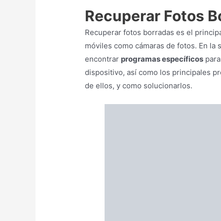
Recuperar Fotos B
Recuperar fotos borradas es el princip
móviles como cámaras de fotos. En la 
encontrar
programas específicos
para
dispositivo, así como los principales
de ellos, y como solucionarlos.
Programas de recuper
Dentro de los programas específicos 
imágenes, hablaremos de los mejores r
como de
Recuva
, que funcionan muy b
recuperar nuestras imágenes. Otros p