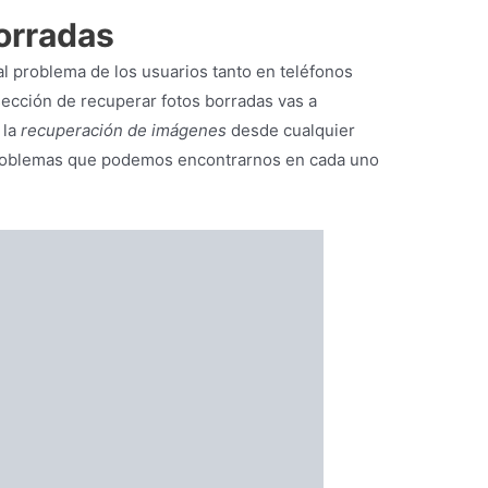
orradas
al problema de los usuarios tanto en teléfonos
sección de recuperar fotos borradas vas a
 la
recuperación de imágenes
desde cualquier
 problemas que podemos encontrarnos en cada uno
ación
para PC
que podemos encontrar para la recuperación de
ecuperadores de imágenes de la actualidad, así
ien según la circunstancia en la que deseemos
rogramas de recuperación: