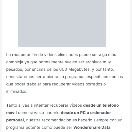
La recuperación de vídeos eliminados puede ser algo más
compleja ya que normalmente suelen ser archivos muy
pesados, por encima de los 600 Megabytes, y por tanto,
necesitaremos herramientas o programas específicos con los
que poder trabajar para recuperar vídeos borrados o
eliminados.
Tanto si vas a intentar recuperar vídeos
desde un teléfono
móvil
como si vas a hacerlo
desde un PC u ordenador
personal
, nuestra recomendación es hacerlo siempre con un
programa potente como puede ser
Wondershare Data
Recovery
. Estos son de momento los que según nuestros
lectores les han dado mejores resultados, aunque no hay que
descartar tampoco a
Photorec
o
Recuva
, entre otros.
Recuperar Datos en Discos
Duros
Recuperar datos desde un disco duro
, es tan fácil como