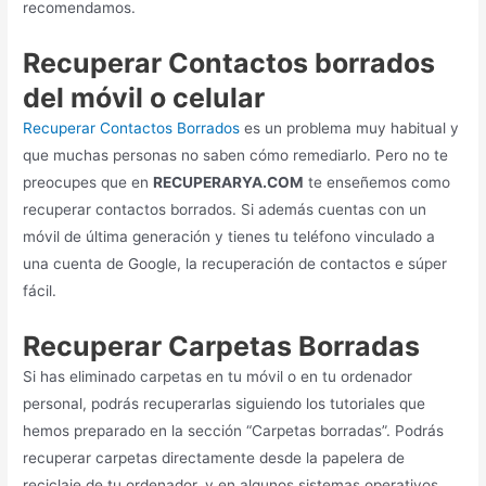
recuperar contactos borrados. Si además cuentas con un
móvil de última generación y tienes tu teléfono vinculado a
una cuenta de Google, la recuperación de contactos e súper
fácil.
Recuperar Carpetas Borradas
Si has eliminado carpetas en tu móvil o en tu ordenador
personal, podrás recuperarlas siguiendo los tutoriales que
hemos preparado en la sección “Carpetas borradas”. Podrás
recuperar carpetas directamente desde la papelera de
reciclaje de tu ordenador, y en algunos sistemas operativos
como Windows 7, 8 y 10 ni si quiera te harán falta programas
para poder recuperarlas.
En resumen,
encontrarás las mejores formas para recuperar
archivos borrados en cualquier dispositivo y situación
,
siempre y cuando se cumplan una serie de requisitos que te
comentamos en cada una de las secciones que encontrarás