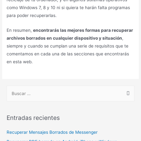
en esta web.
B
u
s
c
Entradas recientes
a
r
Recuperar Mensajes Borrados de Messenger
p
Recuperar PDF borrado en Android, iPhone y Windows
o
Cambiar contraseña de Facebook de un Celular Robado
r
Programas para Reparar memoria USB (gratis)
:
Recuperar Mensajes de Messenger Facebook - Messenger +
APK