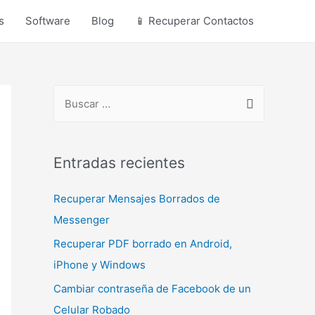
s
Software
Blog
📱 Recuperar Contactos
B
u
s
c
Entradas recientes
a
Recuperar Mensajes Borrados de
r
Messenger
p
o
Recuperar PDF borrado en Android,
r
iPhone y Windows
:
Cambiar contraseña de Facebook de un
Celular Robado