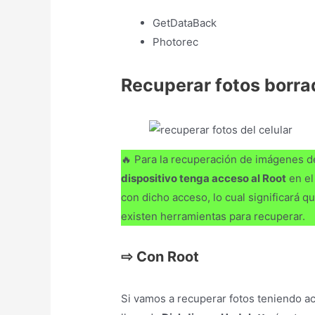
GetDataBack
Photorec
Recuperar fotos borrad
🔥 Para la recuperación de imágenes d
dispositivo tenga acceso al Root
en el
con dicho acceso, lo cual significará 
existen herramientas para recuperar.
⇨
Con Root
Si vamos a recuperar fotos teniendo ac