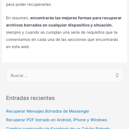
para poder recuperarlas.
En resumen,
encontrarás las mejores formas para recuperar
archivos borrados en cualquier dispositivo y situación
,
siempre y cuando se cumplan una serie de requisitos que te
comentamos en cada una de las secciones que encontrarás
en esta web.
B
u
s
c
Entradas recientes
a
r
Recuperar Mensajes Borrados de Messenger
p
Recuperar PDF borrado en Android, iPhone y Windows
o
Cambiar contraseña de Facebook de un Celular Robado