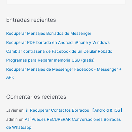
u
s
c
Entradas recientes
a
r
Recuperar Mensajes Borrados de Messenger
p
Recuperar PDF borrado en Android, iPhone y Windows
o
Cambiar contraseña de Facebook de un Celular Robado
r
Programas para Reparar memoria USB (gratis)
:
Recuperar Mensajes de Messenger Facebook - Messenger +
APK
Comentarios recientes
Javier
en
📱 Recuperar Contactos Borrados 【Android & iOS】
admin
en
Así Puedes RECUPERAR Conversaciones Borradas
de Whatsapp